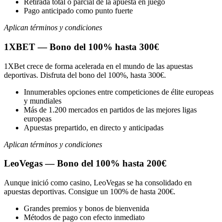
Retirada total o parcial de la apuesta en juego
Pago anticipado como punto fuerte
Aplican términos y condiciones
1XBET — Bono del 100% hasta 300€
1XBet crece de forma acelerada en el mundo de las apuestas
deportivas. Disfruta del bono del 100%, hasta 300€.
Innumerables opciones entre competiciones de élite europeas
y mundiales
Más de 1.200 mercados en partidos de las mejores ligas
europeas
Apuestas prepartido, en directo y anticipadas
Aplican términos y condiciones
LeoVegas — Bono del 100% hasta 200€
Aunque inició como casino, LeoVegas se ha consolidado en
apuestas deportivas. Consigue un 100% de hasta 200€.
Grandes premios y bonos de bienvenida
Métodos de pago con efecto inmediato