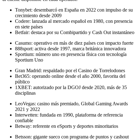
Tonybet: desembarcó en España en 2022 con impulso de su
crecimiento desde 2009
Codere: lanzada al mercado español en 1980, con presencia
en siete países
Betfair: destaca por su Combipartido y Cash Out instantáneo
Casumo: operativo en más de diez países con impacto fuerte
888sport: activa desde 1997, marca británica innovadora
Sportium: número uno en presencia física con tecnología
Sportium Uno
Gran Madrid: respaldado por el Casino de Torrelodones
Bet365: operando online desde el año 2000, favorita del
público
1XBET: autorizado por la DGOJ desde 2020, más de 35
disciplinas
LeoVegas: casino más premiado, Global Gaming Awards
2021 y 2022
Interwetten: fundada en 1990, plataforma de referencia
confiable
Betway: referente en eSports y deportes minoritarios
Betsson: gigante sueco con programa de puntos y cashout