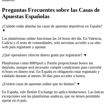
Preguntas Frecuentes sobre las Casas de
Apuestas Españolas
¿Cuándo están abiertas las casas de apuestas deportivas en España?
▼
Las plataformas online funcionan las 24 horas del día. En Valencia,
Galicia y el resto de comunidades, solo necesitas acceder a su sitio
web para registrarte y apostar.
¿Qué operadores ofrecen dinero gratis por registrarse?
▼
Plataformas como 888Sport y Pastón proporcionan bonos sin
depósito, aunque será necesario cumplir condiciones para convertir
el bono en dinero real. En España es obligatorio estar registrado y
validado durante al menos 30 días para acceder a bonos.
¿Existen casas de apuestas online que no limitan?
▼
En España, solo Betfair Exchange no aplica limitaciones. Las únicas
excepciones son las plataformas asiáticas, que no tienen permitido
operar en el país.