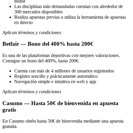
motor
Las disciplinas más demandadas cuentan con alrededor de
300 mercados disponibles
Realiza apuestas previas o utiliza la herramienta de apuestas
en directo
Aplican términos y condiciones
Betfair — Bono del 400% hasta 200€
Es una de las plataformas deportivas con mejores valoraciones.
Consigue un bono del 400%, hasta 200€.
Cuenta con más de 4 millones de usuarios registrados
Registro sencillo y prácticamente automático
Navegación simple e intuitiva en web y app
Aplican términos y condiciones
Casumo — Hasta 50€ de bienvenida en apuesta
gratis
En Casumo obtén hasta 50€ de bienvenida mediante una apuesta
gratuita.