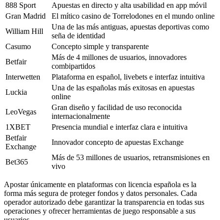
888 Sport
Apuestas en directo y alta usabilidad en app móvil
Gran Madrid
El mítico casino de Torrelodones en el mundo online
Una de las más antiguas, apuestas deportivas como
William Hill
seña de identidad
Casumo
Concepto simple y transparente
Más de 4 millones de usuarios, innovadores
Betfair
combipartidos
Interwetten
Plataforma en español, livebets e interfaz intuitiva
Una de las españolas más exitosas en apuestas
Luckia
online
Gran diseño y facilidad de uso reconocida
LeoVegas
internacionalmente
1XBET
Presencia mundial e interfaz clara e intuitiva
Betfair
Innovador concepto de apuestas Exchange
Exchange
Más de 53 millones de usuarios, retransmisiones en
Bet365
vivo
Apostar únicamente en plataformas con licencia española es la
forma más segura de proteger fondos y datos personales. Cada
operador autorizado debe garantizar la transparencia en todas sus
operaciones y ofrecer herramientas de juego responsable a sus
usuarios.