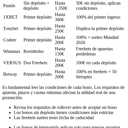
Sin depósito +
Hasta
50€ sin depósito, aplican
Pastón
depósito
1.350€
condiciones
Hasta
1XBET
Primer depósito
100% del primer ingreso
300€
Hasta
Tonybet
Primer depósito
Duplica tu primer depósito
250€
Hasta
100% + sorteo Mundial
Codere
Primer depósito
200€
2026
Hasta
Freebets de apuestas
Winamax
Reembolso
150€
perdedoras
Hasta
VERSUS
Dos Freebets
100€ en cada depósito
200€
Hasta
100% en freebets + 50
Betway
Primer depósito
200€
freespins
Es fundamental leer las condiciones de cada bono. Los requisitos de
apuesta, plazos y cuotas mínimas afectan la utilidad real de una
promoción.
Revisa los requisitos de rollover antes de aceptar un bono
Los bonos sin depósito tienen condiciones más estrictas
Las freebets suelen tener fecha de caducidad
Los bonos de bienvenida aplican solo para nuevos usuarios