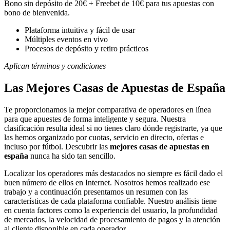
Bono sin depósito de 20€ + Freebet de 10€ para tus apuestas con
bono de bienvenida.
Plataforma intuitiva y fácil de usar
Múltiples eventos en vivo
Procesos de depósito y retiro prácticos
Aplican términos y condiciones
Las Mejores Casas de Apuestas de España
Te proporcionamos la mejor comparativa de operadores en línea
para que apuestes de forma inteligente y segura. Nuestra
clasificación resulta ideal si no tienes claro dónde registrarte, ya que
las hemos organizado por cuotas, servicio en directo, ofertas e
incluso por fútbol. Descubrir las
mejores casas de apuestas en
españa
nunca ha sido tan sencillo.
Localizar los operadores más destacados no siempre es fácil dado el
buen número de ellos en Internet. Nosotros hemos realizado ese
trabajo y a continuación presentamos un resumen con las
características de cada plataforma confiable. Nuestro análisis tiene
en cuenta factores como la experiencia del usuario, la profundidad
de mercados, la velocidad de procesamiento de pagos y la atención
al cliente disponible en cada operador.