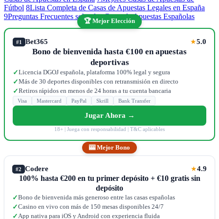
Fútbol
8
Lista Completa de Casas de Apuestas Legales en España
9
Preguntas Frecuentes sobre las Casas de Apuestas Españolas
🏆 Mejor Elección
Bet365
5.0
★
#1
Bono de bienvenida hasta €100 en apuestas
deportivas
Licencia DGOJ española, plataforma 100% legal y segura
✓
Más de 30 deportes disponibles con retransmisión en directo
✓
Retiros rápidos en menos de 24 horas a tu cuenta bancaria
✓
Visa
Mastercard
PayPal
Skrill
Bank Transfer
Jugar Ahora →
18+ | Juega con responsabilidad | T&C aplicables
🎰 Mejor Bono
Codere
4.9
★
#2
100% hasta €200 en tu primer depósito + €10 gratis sin
depósito
Bono de bienvenida más generoso entre las casas españolas
✓
Casino en vivo con más de 150 mesas disponibles 24/7
✓
App nativa para iOS y Android con experiencia fluida
✓