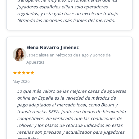
jugadores españoles elijan solo operadores
regulados, y esta guía hace un excelente trabajo
filtrando las opciones más fiables del mercado.
Elena Navarro Jiménez
Especialista en Métodos de Pago y Bonos de
Apuestas
★★★★★
May 2026
Lo que más valoro de las mejores casas de apuestas
online en España es la variedad de métodos de
pago adaptados al mercado local, como Bizum y
transferencias SEPA, junto con bonos de bienvenida
competitivos. He verificado que las condiciones de
rollover y los plazos de retirada indicados en estas
reseñas son precisos y actualizados para jugadores
españoles.