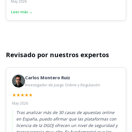
May 2026
Leer más →
Revisado por nuestros expertos
Carlos Montero Ruiz
Investigador de Juego Online y Regulación
★★★★★
May 2026
Tras analizar más de 30 casas de apuestas online
en España, puedo afirmar que las plataformas con
licencia de la DGOJ ofrecen un nivel de seguridad y
transparencia muy alto. Es fundamental que los